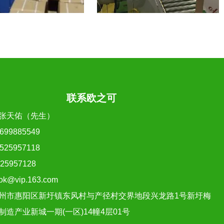
联系欧之可
张天佑（先生）
99885549
25957118
957128
k@vip.163.com
州市惠阳区新圩镇东风村与产径村交界地段兴龙路1号新圩梅
制造产业新城一期(一区)14幢4层01号